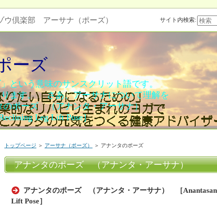
げゾウ倶楽部 アーサナ（ポーズ）
サイト内検索:
ポーズ
ズ」という意味のサンスクリット語です。
あります。 さあ、アーサナについて理解を
ンタのポーズ （アナンタ・アーサナ）
clining Leg Lift Pose］
トップページ
＞
アーサナ（ポーズ）
＞ アナンタのポーズ
アナンタのポーズ （アナンタ・アーサナ）
アナンタのポーズ （アナンタ・アーサナ） ［Anantasana］ ［S
Lift Pose］