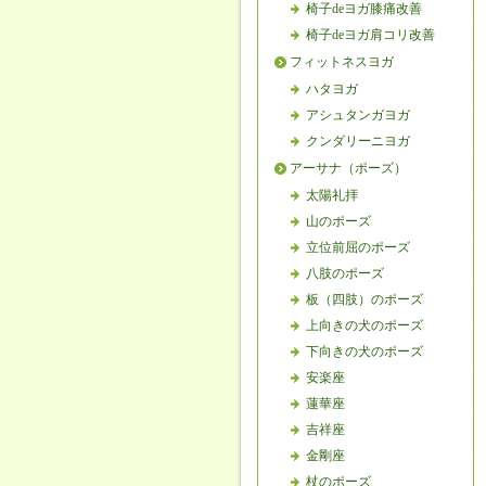
椅子deヨガ膝痛改善
椅子deヨガ肩コリ改善
フィットネスヨガ
ハタヨガ
アシュタンガヨガ
クンダリーニヨガ
アーサナ（ポーズ）
太陽礼拝
山のポーズ
立位前屈のポーズ
八肢のポーズ
板（四肢）のポーズ
上向きの犬のポーズ
下向きの犬のポーズ
安楽座
蓮華座
吉祥座
金剛座
杖のポーズ