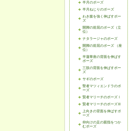
半月のポーズ
半月ねじりのポーズ
わき腹を強く伸ばすポー
ズ
開脚の前屈のポーズ（立
位）
ナタラージャのポーズ
開脚の前屈のポーズ （座
位）
半蓮華座の背面を伸ばす
ポーズ
三肢の背面を伸ばすポー
ズ
サギのポーズ
聖者マツィエンドラのポ
ーズ
賢者マリーチのポーズⅠ
賢者マリーチのポーズⅢ
上向きの背面を伸ばすポ
ーズ
仰向けの足の親指をつか
むポーズ