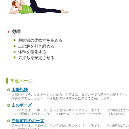
効果
股関節の柔軟性を高める
二の腕を引き締める
体幹を強化する
気持ちを安定させる
関連ページ
太陽礼拝
太陽礼拝（サンサルテーションヨガ）と言えば、ヨガの中でも基本中の基本です。
があるのでしょうか？ 太陽礼拝のやり方から効果までご紹介します。
山のポーズ
アーサナとは、「ポーズ」という意味のサンスクリット語です。 その種類は星
ついて理解を深めましょう！ 山のポーズ （ターダ・アーサナ） ［Tadasana］ ［Mou
立位前屈のポーズ
アーサナとは、「ポーズ」という意味のサンスクリット語です。 その種類は星