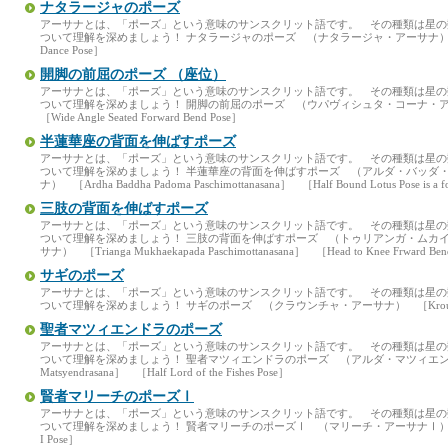
ナタラージャのポーズ
アーサナとは、「ポーズ」という意味のサンスクリット語です。 その種類は星
ついて理解を深めましょう！ ナタラージャのポーズ （ナタラージャ・アーサナ） ［Natara
Dance Pose］
開脚の前屈のポーズ （座位）
アーサナとは、「ポーズ」という意味のサンスクリット語です。 その種類は星
ついて理解を深めましょう！ 開脚の前屈のポーズ （ウパヴィシュタ・コーナ・アーサナ） 
［Wide Angle Seated Forward Bend Pose］
半蓮華座の背面を伸ばすポーズ
アーサナとは、「ポーズ」という意味のサンスクリット語です。 その種類は星
ついて理解を深めましょう！ 半蓮華座の背面を伸ばすポーズ （アルダ・バッダ
ナ） ［Ardha Baddha Padoma Paschimottanasana］ ［Half Bound Lotus Pose is a forw
三肢の背面を伸ばすポーズ
アーサナとは、「ポーズ」という意味のサンスクリット語です。 その種類は星
ついて理解を深めましょう！ 三肢の背面を伸ばすポーズ （トゥリアンガ・ムカ
サナ） ［Trianga Mukhaekapada Paschimottanasana］ ［Head to Knee Frward Ben
サギのポーズ
アーサナとは、「ポーズ」という意味のサンスクリット語です。 その種類は星
ついて理解を深めましょう！ サギのポーズ （クラウンチャ・アーサナ） ［Krounchas
聖者マツィエンドラのポーズ
アーサナとは、「ポーズ」という意味のサンスクリット語です。 その種類は星
ついて理解を深めましょう！ 聖者マツィエンドラのポーズ （アルダ・マツィエンド
Matsyendrasana］ ［Half Lord of the Fishes Pose］
賢者マリーチのポーズⅠ
アーサナとは、「ポーズ」という意味のサンスクリット語です。 その種類は星
ついて理解を深めましょう！ 賢者マリーチのポーズⅠ （マリーチ・アーサナⅠ） ［Marich
I Pose］