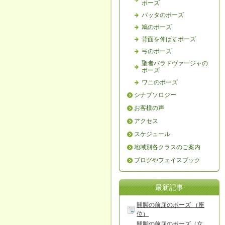
ポーズ
バッタのポーズ
鳩のポーズ
背面を伸ばすポーズ
弓のポーズ
聖者バラドヴァージャの
ポーズ
ワニのポーズ
シナプソロジー
お客様の声
アクセス
スケジュール
地域別各クラスのご案内
ブログやフェイスブック
最新記事
開脚の前屈のポーズ （座
位）
開脚の前屈のポーズ（立