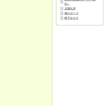
位）
太陽礼拝
鳩のポーズ
椅子deヨガ