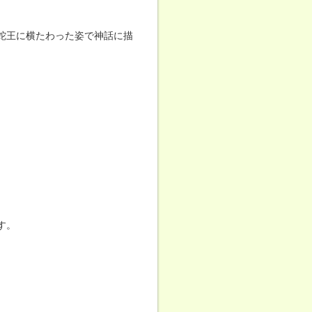
蛇王に横たわった姿で神話に描
す。