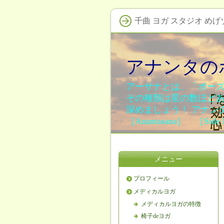
千曲 ヨガ スタジオ め
アナンタの
アーサナとは、「ポー
その種類は星の数ほど
深めましょう！ アナ
［Anantasana］ ［Side Re
メニュー
プロフィール
メディカルヨガ
メディカルヨガの特徴
椅子deヨガ