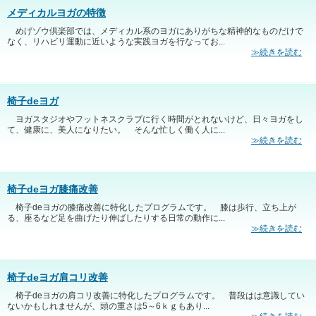
メディカルヨガの特徴
めげゾウ倶楽部では、メディカル系のヨガにありがちな精神的なものだけで
なく、リハビリ運動に近いような実践ヨガを行なってお...
≫続きを読む
椅子deヨガ
ヨガスタジオやフットネスクラブに行く時間がとれないけど、日々ヨガをし
て、健康に、美人になりたい。 そんな忙しく働く人に...
≫続きを読む
椅子deヨガ膝痛改善
椅子deヨガの膝痛改善に特化したプログラムです。 膝は歩行、立ち上が
る、座るなど足を曲げたり伸ばしたりする日常の動作に...
≫続きを読む
椅子deヨガ肩コリ改善
椅子deヨガの肩コリ改善に特化したプログラムです。 普段はは意識してい
ないかもしれませんが、頭の重さは5～6ｋｇもあり...