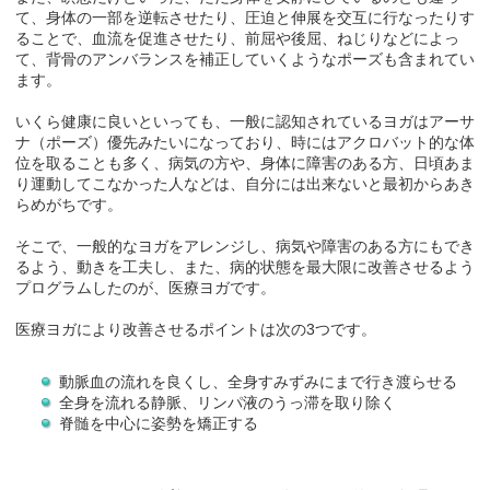
て、身体の一部を逆転させたり、圧迫と伸展を交互に行なったりす
ることで、血流を促進させたり、前屈や後屈、ねじりなどによっ
て、背骨のアンバランスを補正していくようなポーズも含まれてい
ます。
いくら健康に良いといっても、一般に認知されているヨガはアーサ
ナ（ポーズ）優先みたいになっており、時にはアクロバット的な体
位を取ることも多く、病気の方や、身体に障害のある方、日頃あま
り運動してこなかった人などは、自分には出来ないと最初からあき
らめがちです。
そこで、一般的なヨガをアレンジし、病気や障害のある方にもでき
るよう、動きを工夫し、また、病的状態を最大限に改善させるよう
プログラムしたのが、医療ヨガです。
医療ヨガにより改善させるポイントは次の3つです。
動脈血の流れを良くし、全身すみずみにまで行き渡らせる
全身を流れる静脈、リンパ液のうっ滞を取り除く
脊髄を中心に姿勢を矯正する